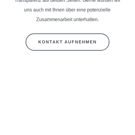
Transparenz auf beiden Seiten. Gerne würden wir
UNS
uns auch mit Ihnen über eine potenzielle
Zusammenarbeit unterhalten.
TRAUMJOB
GESUCHT?
KONTAKT AUFNEHMEN
UNSERE
STANDORTE